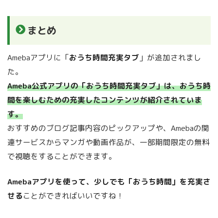
まとめ
Amebaアプリに「
おうち時間充実タブ
」が追加されまし
た。
Ameba公式アプリの「おうち時間充実タブ」は、おうち時
間を楽しむための充実したコンテンツが紹介されていま
す。
おすすめのブログ記事内容のピックアップや、Amebaの関
連サービスからマンガや動画作品が、一部期間限定の無料
で視聴をすることができます。
Amebaアプリを使って、少しでも「おうち時間」を充実さ
せる
ことができればいいですね！