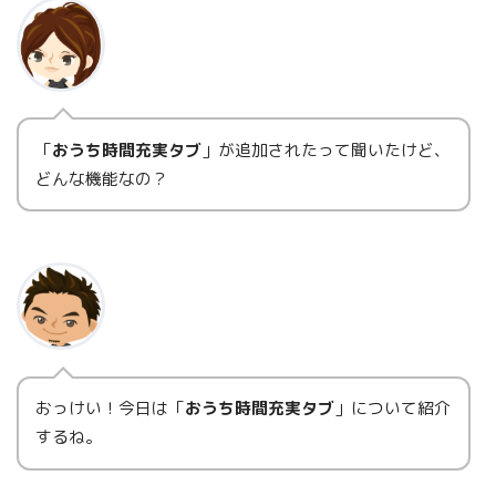
「
おうち時間充実タブ
」が追加されたって聞いたけど、
どんな機能なの？
おっけい！今日は「
おうち時間充実タブ
」について紹介
するね。