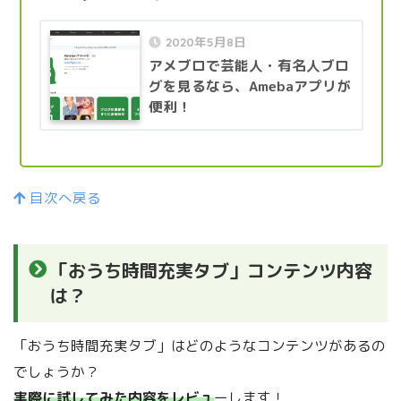
2020年5月8日
アメブロで芸能人・有名人ブロ
グを見るなら、Amebaアプリが
便利！
目次へ戻る
「おうち時間充実タブ」コンテンツ内容
は？
「おうち時間充実タブ」はどのようなコンテンツがあるの
でしょうか？
実際に試してみた内容をレビュ
ーします！