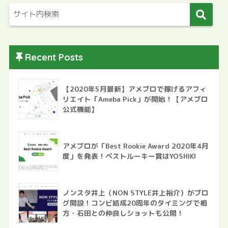
Recent Posts
【2020年5月最新】アメブロで稼げるアフィ
リエイト「Ameba Pick」が開始！【アメブロ
公式機能】
アメブロが「Best Rookie Award 2020年4月
度」を発表！ベストルーキー賞はYOSHIKI
ノンスタ井上（NON STYLE井上裕介）がブロ
グ開設！コンビ結成20周年のタイミングで相
方・石田との仲良しショットも公開！