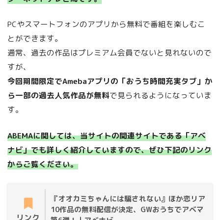
PCやスマートフォンのアプリから無料で番組を楽しむこ
とができます。
通常、過去の作品はプレミアム会員でないと見れないので
すが、
今回期間限定でAmebaアプリの「おうち時間充実タブ」か
ら一部の過去人気作品が無料
で見られるようになっていま
す。
ABEMAに関しては、当サイトの関連サイトである「アベ
ナビ」でも詳しく紹介していますので、ぜひ下記のリンク
からご覧ください。
『オオカミちゃんには騙されない』ほか恋リア
10作品の無料配信が決定、GWおうちでアベマ
リンク