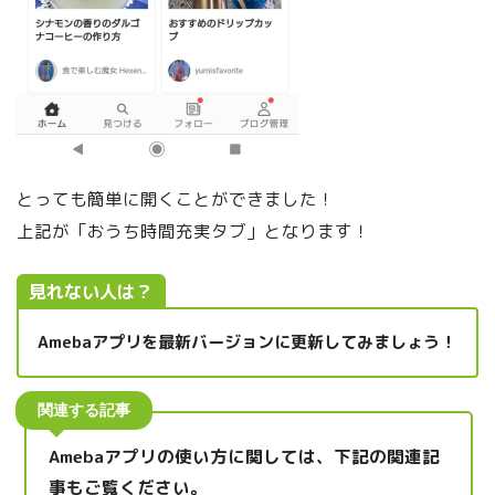
とっても簡単に開くことができました！
上記が「おうち時間充実タブ」となります！
見れない人は？
Amebaアプリを最新バージョンに更新してみましょう！
関連する記事
Amebaアプリの使い方に関しては、下記の関連記
事もご覧ください。