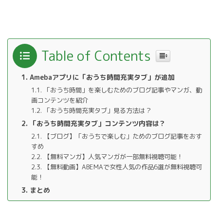
Table of Contents
Amebaアプリに「おうち時間充実タブ」が追加
「おうち時間」を楽しむためのブログ記事やマンガ、動
画コンテンツを紹介
「おうち時間充実タブ」見る方法は？
「おうち時間充実タブ」コンテンツ内容は？
【ブログ】「おうちで楽しむ」ためのブログ記事をおす
すめ
【無料マンガ】人気マンガが一部無料視聴可能！
【無料動画】ABEMAで女性人気の作品6選が無料視聴可
能！
まとめ