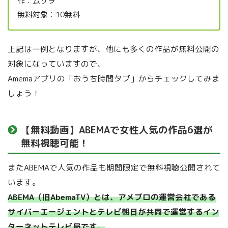
作：ムサヲ
無料対象：10無料
上記は一例となりますが、他にも多くの作品が無料公開の
対象になっていますので、
Amemaアプリの「おうち時間タブ」からチェックしてみま
しょう！
【無料動画】ABEMAで女性人気の作品6選が
無料視聴可能！
またABEMAで人気の作品も期間限定で無料視聴公開されて
います。
ABEMA（旧AbemaTV）とは、アメブロの運営会社である
サイバーエージェントとテレビ朝日が共同で運営するイン
ターネットテレビ局です。