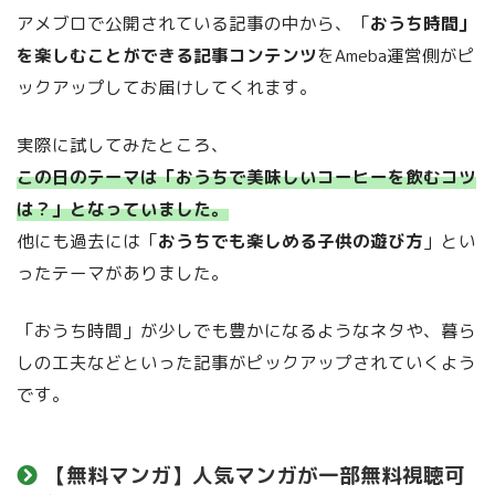
アメブロで公開されている記事の中から、「
おうち時間」
を楽しむことができる記事コンテンツ
をAmeba運営側がピ
ックアップしてお届けしてくれます。
実際に試してみたところ、
この日のテーマは「おうちで美味しいコーヒーを飲むコツ
は？」となっていました。
他にも過去には「
おうちでも楽しめる子供の遊び方
」とい
ったテーマがありました。
「おうち時間」が少しでも豊かになるようなネタや、暮ら
しの工夫などといった記事がピックアップされていくよう
です。
【無料マンガ】人気マンガが一部無料視聴可