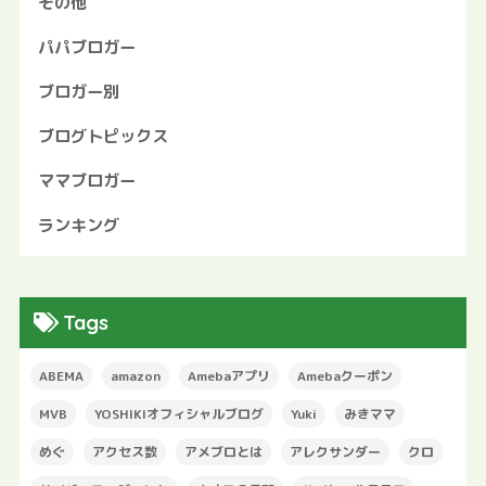
その他
パパブロガー
ブロガー別
ブログトピックス
ママブロガー
ランキング
Tags
ABEMA
amazon
Amebaアプリ
Amebaクーポン
MVB
YOSHIKIオフィシャルブログ
Yuki
みきママ
めぐ
アクセス数
アメブロとは
アレクサンダー
クロ