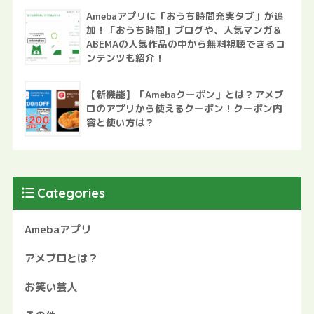
Amebaアプリに「おうち時間充実タブ」が追
加！「おうち時間」ブログや、人気マンガ＆
ABEMAの人気作品の中から無料視聴できるコ
ンテンツも紹介！
【新機能】「Amebaクーポン」とは？アメブ
ロのアプリから使えるクーポン！クーポン内
容と使い方は？
Categories
Amebaアプリ
アメブロとは？
お笑い芸人