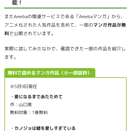
能！
またAmebaの関連サービスである「Amebaマンガ」から、
アニメ化された人気作品を含めて、一部の
マンガ作品が無
料
で公開されています。
実際に試してみたなかで、確認できた一部の作品を紹介し
ます。
無料で読めるマンガ作品（※一部抜粋）
※5月9日現在
・愛になるまであたためて
作：山口恵
無料対象：1巻無料
・カノジョは嘘を愛しすぎている